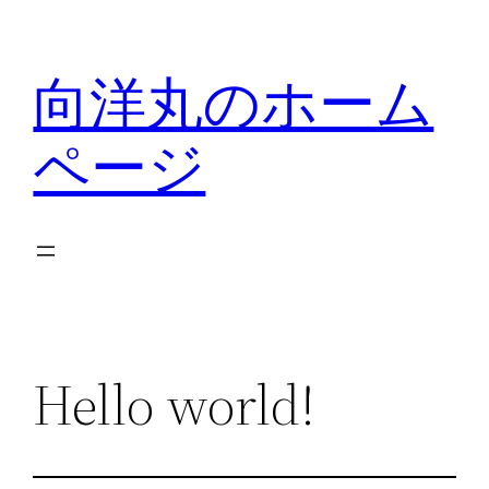
内
容
向洋丸のホーム
を
ス
ページ
キ
ッ
プ
Hello world!