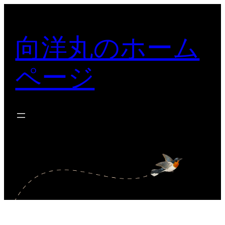
内
容
向洋丸のホーム
を
ス
ページ
キ
ッ
プ